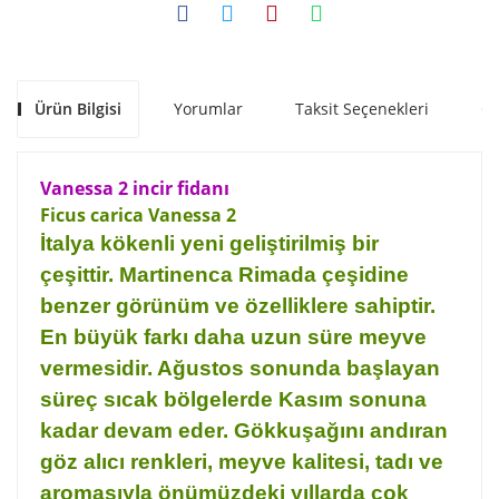
Ürün Bilgisi
Yorumlar
Taksit Seçenekleri
Ön
Vanessa 2
incir fidanı
Ficus carica
Vanessa 2
İtalya kökenli yeni geliştirilmiş bir
çeşittir.
Martinenca Rimada çeşidine
benzer görünüm ve özelliklere sahiptir.
En büyük farkı daha uzun süre meyve
vermesidir. Ağustos sonunda başlayan
süreç sıcak bölgelerde Kasım sonuna
kadar devam eder. Gökkuşağını andıran
göz alıcı renkleri, meyve kalitesi, tadı ve
aromasıyla önümüzdeki yıllarda çok