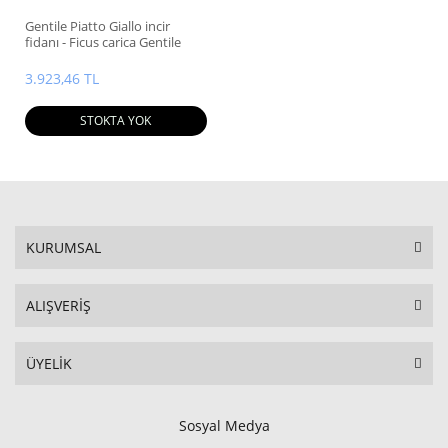
Gentile Piatto Giallo incir
fidanı - Ficus carica Gentile
Piatto Giallo
3.923,46 TL
STOKTA YOK
KURUMSAL
ALIŞVERİŞ
ÜYELİK
Sosyal Medya