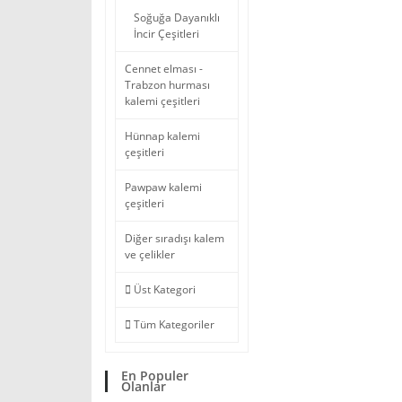
Soğuğa Dayanıklı
İncir Çeşitleri
Cennet elması -
Trabzon hurması
kalemi çeşitleri
Hünnap kalemi
çeşitleri
Pawpaw kalemi
çeşitleri
Diğer sıradışı kalem
ve çelikler
Üst Kategori
Tüm Kategoriler
En Populer
Olanlar