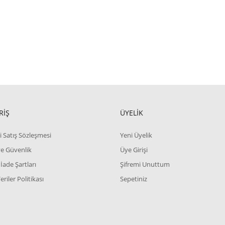
RİŞ
ÜYELİK
i Satış Sözleşmesi
Yeni Üyelik
 ve Güvenlik
Üye Girişi
 İade Şartları
Şifremi Unuttum
Veriler Politikası
Sepetiniz