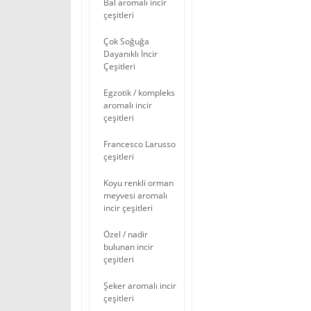
Bal aromalı incir
çeşitleri
Çok Soğuğa
Dayanıklı İncir
Çeşitleri
Egzotik / kompleks
aromalı incir
çeşitleri
Francesco Larusso
çeşitleri
Koyu renkli orman
meyvesi aromalı
incir çeşitleri
Özel / nadir
bulunan incir
çeşitleri
Şeker aromalı incir
çeşitleri