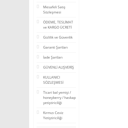
Mesafeli Satış
Sözleşmesi
ÖDEME, TESLİMAT
ve KARGO ÜCRETİ
Gizlilik ve Güvenlik
Garanti Şartları
İade Şartları
GÜVENLİ ALIŞVERİŞ
KULLANICI
SÖZLEŞMESİ
Ticari bal yemişi /
honeyberry / haskap
yetiştiriciliği
Kırmızı Ceviz
Yetiştiriciliği