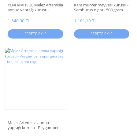
YENİ MAHSUL Melez Artemisia
Kara mürver meyvesi kurusu -
annua yaprağı kurusu -
Sambucus nigra - 500 gram
Peygamber süpürgesi çayı -
tatlı pelin otu çayı
1.540,00 TL
1.101,10 TL
SEPETE EKLE
SEPETE EKLE
Melez Artemisia annua
yaprağı kurusu - Peygamber
süpürgesi çayı - tatlı pelin otu