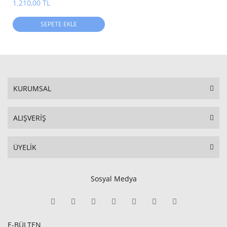
çayı
1.210,00 TL
SEPETE EKLE
KURUMSAL
ALIŞVERİŞ
ÜYELİK
Sosyal Medya
E-BÜLTEN