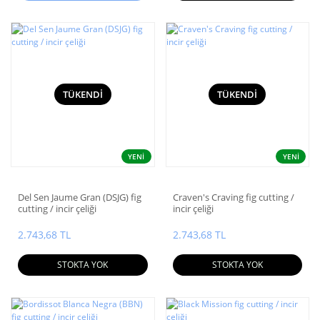
TÜKENDİ
TÜKENDİ
YENİ
YENİ
Del Sen Jaume Gran (DSJG) fig
Craven's Craving fig cutting /
cutting / incir çeliği
incir çeliği
2.743,68 TL
2.743,68 TL
STOKTA YOK
STOKTA YOK