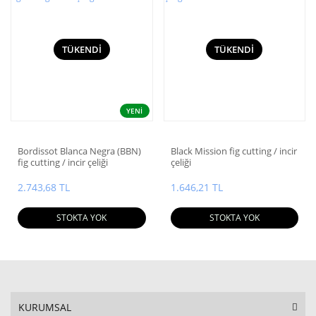
TÜKENDİ
TÜKENDİ
YENİ
Bordissot Blanca Negra (BBN)
Black Mission fig cutting / incir
fig cutting / incir çeliği
çeliği
2.743,68 TL
1.646,21 TL
STOKTA YOK
STOKTA YOK
KURUMSAL