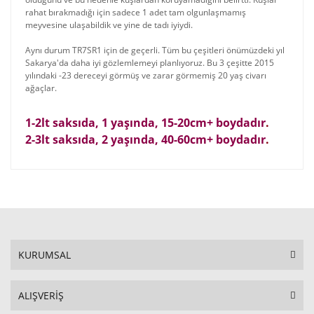
rahat bırakmadığı için sadece 1 adet tam olgunlaşmamış
meyvesine ulaşabildik ve yine de tadı iyiydi.
Aynı durum TR7SR1 için de geçerli. Tüm bu çeşitleri önümüzdeki yıl
Sakarya'da daha iyi gözlemlemeyi planlıyoruz. Bu 3 çeşitte 2015
yılındaki -23 dereceyi görmüş ve zarar görmemiş 20 yaş civarı
ağaçlar.
1-2lt saksıda, 1 yaşında
, 15-20cm+ boydadır
.
2-3lt saksıda, 2 yaşında, 40-60
cm+ boydadır
.
KURUMSAL
ALIŞVERİŞ