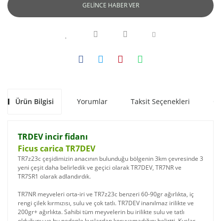
GELİNCE HABER VER
Ürün Bilgisi
Yorumlar
Taksit Seçenekleri
Ön
TRDEV incir fidanı
Ficus carica TR7DEV
TR7z23c çeşidimizin anacının bulunduğu bölgenin 3km çevresinde 3
yeni çeşit daha belirledik ve geçici olarak TR7DEV, TR7NR ve
TR7SR1 olarak adlandırdık.
TR7NR meyveleri orta-iri ve TR7z23c benzeri 60-90gr ağırlıkta, iç
rengi çilek kırmızısı, sulu ve çok tatlı. TR7DEV inanılmaz irilikte ve
200gr+ ağırlıkta. Sahibi tüm meyvelerin bu irilikte sulu ve tatlı
olduğunu ve bu nedenle kuşlardan koruyamadığını belirtti. Kuşlar