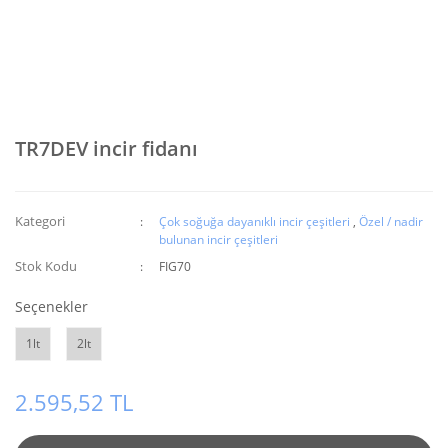
TR7DEV incir fidanı
Kategori
Çok soğuğa dayanıklı incir çeşitleri
,
Özel / nadir
bulunan incir çeşitleri
Stok Kodu
FIG70
Seçenekler
1lt
2lt
2.595,52 TL