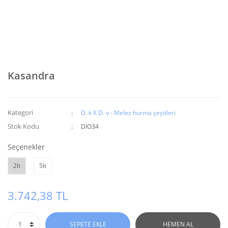
Kasandra
Kategori
D. k X D. v - Melez hurma çeşitleri
Stok Kodu
DIO34
Seçenekler
2lt
5lt
3.742,38 TL
SEPETE EKLE
HEMEN AL