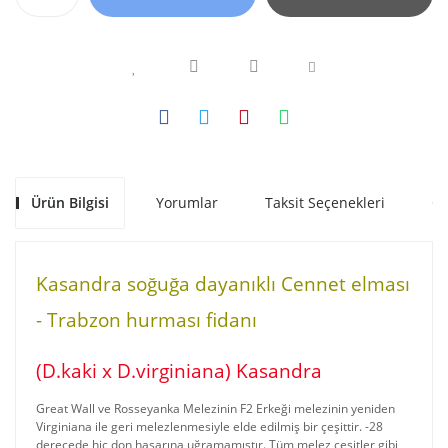
Ürün Bilgisi
Yorumlar
Taksit Seçenekleri
Ön
Kasandra soğuğa dayanıklı Cennet elması
- Trabzon hurması fidanı
(D.kaki x D.virginiana) Kasandra
Great Wall ve Rosseyanka Melezinin F2 Erkeği melezinin yeniden
Virginiana ile geri melezlenmesiyle elde edilmiş bir çeşittir. -28
derecede hiç don hasarına uğramamıştır. Tüm melez çeşitler gibi