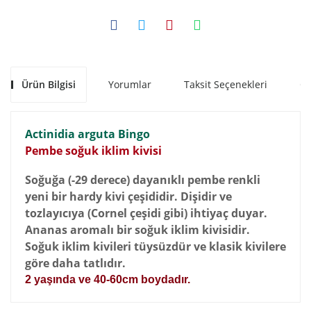
Ürün Bilgisi
Yorumlar
Taksit Seçenekleri
Ön
Actinidia arguta Bingo
Pembe soğuk iklim kivisi
Soğuğa (-29 derece) dayanıklı pembe renkli
yeni bir hardy kivi çeşididir. Dişidir ve
tozlayıcıya (Cornel çeşidi gibi) ihtiyaç duyar.
Ananas aromalı bir soğuk iklim kivisidir.
Soğuk iklim kivileri tüysüzdür ve klasik kivilere
göre daha tatlıdır.
2 yaşında ve 40-60cm
boydadır.