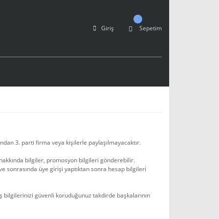
Giriş
Sepetim
dan 3. parti firma veya kişilerle paylaşılmayacaktır.
kkında bilgiler, promosyon bilgileri gönderebilir.
ve sonrasında üye girişi yaptıktan sonra hesap bilgileri
riş bilgilerinizi güvenli koruduğunuz takdirde başkalarının