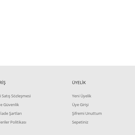
RİŞ
ÜYELİK
i Satış Sözleşmesi
Yeni Üyelik
 ve Güvenlik
Üye Girişi
 İade Şartları
Şifremi Unuttum
Veriler Politikası
Sepetiniz