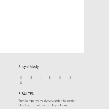
Sosyal Medya
E-BÜLTEN
Tüm kampanya ve duyurulardan haberdar
olmak için e-bültenimize kaydolunuz.