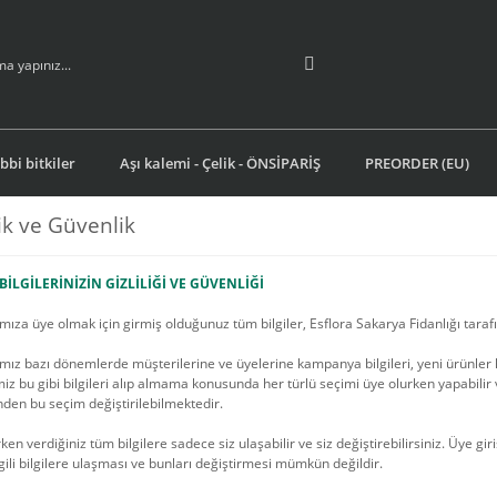
ıbbi bitkiler
Aşı kalemi - Çelik - ÖNSİPARİŞ
PREORDER (EU)
lik ve Güvenlik
BİLGİLERİNİZİN GİZLİLİĞİ VE GÜVENLİĞİ
za üye olmak için girmiş olduğunuz tüm bilgiler, Esflora Sakarya Fidanlığı tarafın
z bazı dönemlerde müşterilerine ve üyelerine kampanya bilgileri, yeni ürünler ha
iz bu gibi bilgileri alıp almama konusunda her türlü seçimi üye olurken yapabilir 
en bu seçim değiştirilebilmektedir.
ken verdiğiniz tüm bilgilere sadece siz ulaşabilir ve siz değiştirebilirsiniz. Üye gi
ilgili bilgilere ulaşması ve bunları değiştirmesi mümkün değildir.