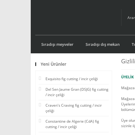
Sıradışı meyveler
Sıradışı dış mekan
T
Gizli
Yeni Ürünler
ÜYELİK 
Exquisito fig cutting / incir çeliği
Mağazamı
Del Sen Jaume Gran (DSJG) fig cutting
/ incir çeliği
Mağazamı
Üyelerim
Craven's Craving fig cutting / incir
bölümünd
çeliği
Üye olur
Constantine de Algerie (CdA) fig
sizinle 
cutting / incir çeliği