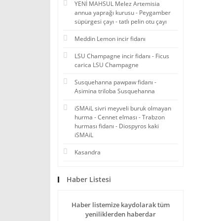
YENİ MAHSUL Melez Artemisia
annua yaprağı kurusu - Peygamber
süpürgesi çayı - tatlı pelin otu çayı
Meddin Lemon incir fidanı
LSU Champagne incir fidanı - Ficus
carica LSU Champagne
Susquehanna pawpaw fidanı -
Asimina triloba Susquehanna
iSMAiL sivri meyveli buruk olmayan
hurma - Cennet elması - Trabzon
hurması fidanı - Diospyros kaki
iSMAiL
Kasandra
Haber Listesi
Haber listemize kaydolarak tüm
yeniliklerden haberdar